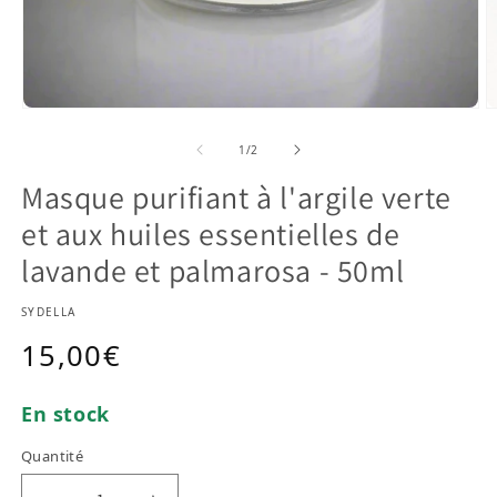
Ouvrir le média 1 dans une fenêtre modale
O
de
1
/
2
Masque purifiant à l'argile verte
et aux huiles essentielles de
lavande et palmarosa - 50ml
SYDELLA
Prix habituel
15,00€
En stock
Quantité