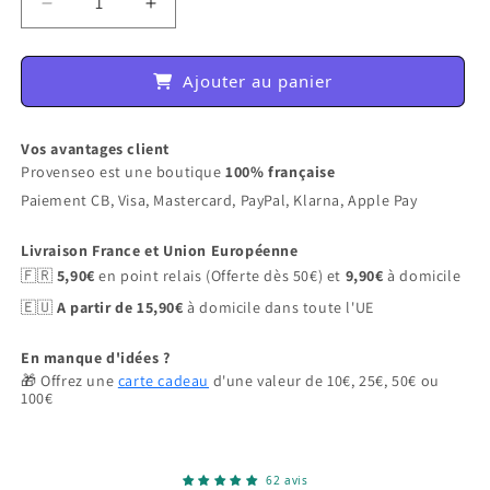
Réduire la quantité de Masque purifiant à l&#39;
Augmenter la quantité de Masque puri
Ajouter au panier
Vos avantages client
Provenseo est une boutique
100% française
Paiement CB, Visa, Mastercard, PayPal, Klarna, Apple Pay
Livraison France et Union Européenne
🇫🇷
5,90€
en point relais (Offerte dès 50€) et
9,90€
à domicile
🇪🇺
A partir de 15,90€
à domicile dans toute l'UE
En manque d'idées ?
🎁 Offrez une
carte cadeau
d'une valeur de 10€, 25€, 50€ ou
100€
62 avis