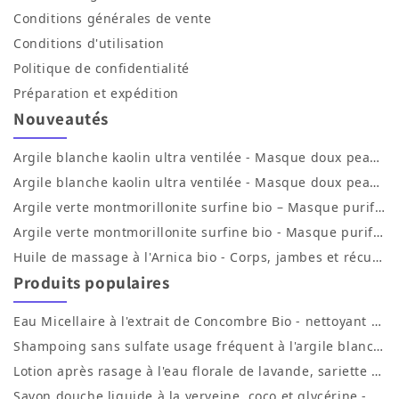
Conditions générales de vente
Conditions d'utilisation
Politique de confidentialité
Préparation et expédition
Nouveautés
Argile blanche kaolin ultra ventilée - Masque doux peaux sensibles - Pot plastique 300 g
Argile blanche kaolin ultra ventilée - Masque doux peaux sensibles - Boîte carton 300 g
Argile verte montmorillonite surfine bio – Masque purifiant visage & corps – Pot plastique 300 g
Argile verte montmorillonite surfine bio - Masque purifiant visage & corps - Pot carton 300 g
Huile de massage à l'Arnica bio - Corps, jambes et récupération après l'effort - 50 ml
Produits populaires
Eau Micellaire à l'extrait de Concombre Bio - nettoyant et démaquillant - 200 ml
Shampoing sans sulfate usage fréquent à l'argile blanche, propolis, jojoba, orange et aloe vera - 200 ml
Lotion après rasage à l'eau florale de lavande, sariette et menthe poivrée - 100 ml
Savon douche liquide à la verveine, coco et glycérine - cuit au chaudron - 200 ml